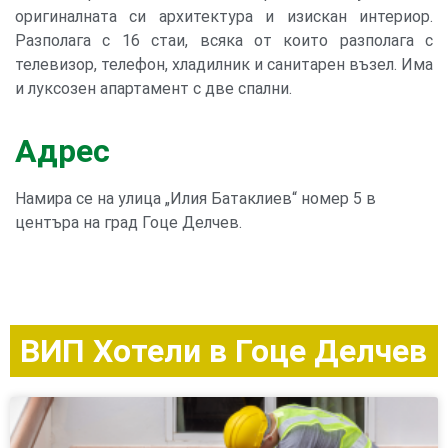
оригиналната си архитектура и изискан интериор.
Разполага с 16 стаи, всяка от които разполага с
телевизор, телефон, хладилник и санитарен възел. Има
и луксозен апартамент с две спални.
Адрес
Намира се на улица „Илия Батаклиев“ номер 5 в
центъра на град Гоце Делчев.
ВИП Хотели в Гоце Делчев