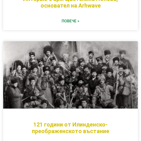
основател на Arhwave
ПОВЕЧЕ »
121 години от Илинденско-
преображенското въстание