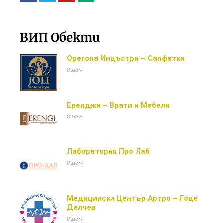
ВИП Обекти
Орегона Индъстри – Салфетки
Още »
Еренджи – Врати и Мебели
Още »
Лаборатория Про Лаб
Още »
Медицински Център Артро – Гоце
Делчев
Още »