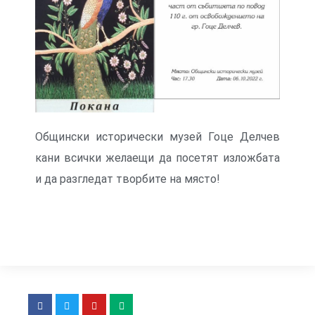
Общински исторически музей Гоце Делчев
кани всички желаещи да посетят изложбата
и да разгледат творбите на място!