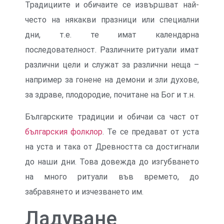
Традициите и обичаите се извършват най-
често на някакви празници или специални
дни, т.е. те имат календарна
последователност. Различните ритуали имат
различни цели и служат за различни неща –
например за гонене на демони и зли духове,
за здраве, плодородие, почитане на Бог и т.н.
Българските традиции и обичаи са част от
българския фолклор
. Те се предават от уста
на уста и така от Древността са достигнали
до наши дни. Това довежда до изгубването
на много ритуали във времето, до
забравянето и изчезването им.
Ладуване