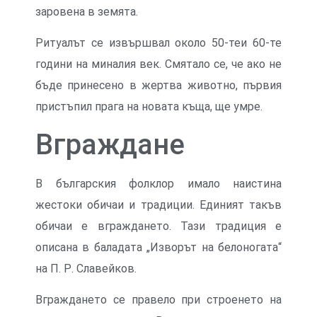
заровена в земята.
Ритуалът се извършвал около 50-теи 60-те
години на миналия век. Смятало се, че ако не
бъде принесено в жертва животно, първия
пристъпил прага на новата къща, ще умре.
Вграждане
В българския фолклор имало наистина
жестоки обичаи и традиции. Единият такъв
обичаи е вграждането. Тази традиция е
описана в баладата „Изворът на белоногата“
на П. Р. Славейков.
Вграждането се правело при строенето на