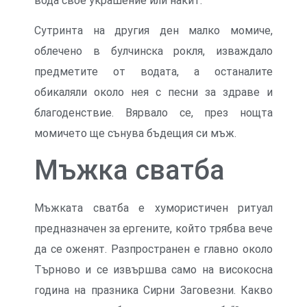
вода свое украшение или накит.
Сутринта на другия ден малко момиче,
облечено в булчинска рокля, изваждало
предметите от водата, а останалите
обикаляли около нея с песни за здраве и
благоденствие. Вярвало се, през нощта
момичето ще сънува бъдещия си мъж.
Мъжка сватба
Мъжката сватба е хумористичен ритуал
предназначен за ергените, който трябва вече
да се оженят. Разпространен е главно около
Търново и се извършва само на високосна
година на празника Сирни Заговезни. Какво