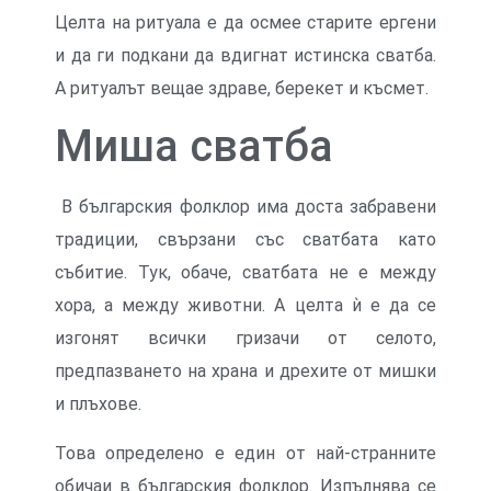
Целта на ритуала е да осмее старите ергени
и да ги подкани да вдигнат истинска сватба.
А ритуалът вещае здраве, берекет и късмет.
Миша сватба
В българския фолклор има доста забравени
традиции, свързани със сватбата като
събитие. Тук, обаче, сватбата не е между
хора, а между животни. А целта ѝ е да се
изгонят всички гризачи от селото,
предпазването на храна и дрехите от мишки
и плъхове.
Това определено е един от най-странните
обичаи в българския фолклор. Изпълнява се