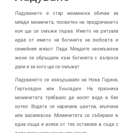
Ладуването е стар момински обичаи за
млади момичета, посветен на предричането
коя ще се омъжи първа. Името на ритуала
идва от името на богинята на любовта и
семейния живот Лада. Младите неомъжени
жени се обръщали към богинята с въпроса
дали и за кого ще се омъжат.
Ладуването се извършвало на Нова Година,
Гергьовден или Еньовден. На празника
момичетата трябвало да носят вода в бял
котел. Водата се наричала цветна, мълчана
или василевска. Момичетата се събирали в
една къща и всяка от тях оставяла в съда с