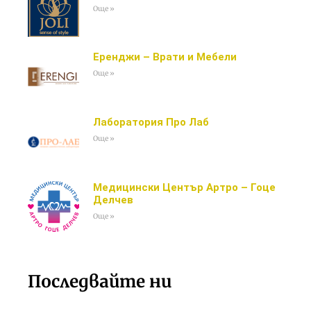
Още »
Еренджи – Врати и Мебели
Още »
Лаборатория Про Лаб
Още »
Медицински Център Артро – Гоце
Делчев
Още »
Последвайте ни