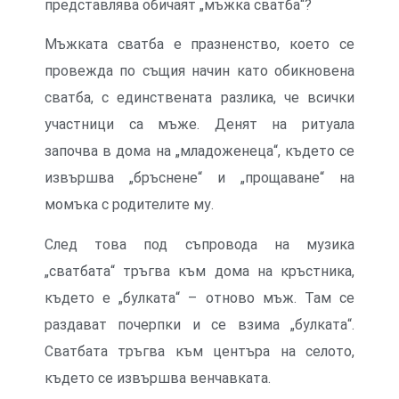
представлява обичаят „мъжка сватба“?
Мъжката сватба е празненство, което се
провежда по същия начин като обикновена
сватба, с единствената разлика, че всички
участници са мъже. Денят на ритуала
започва в дома на „младоженеца“, където се
извършва „бръснене“ и „прощаване“ на
момъка с родителите му.
След това под съпровода на музика
„сватбата“ тръгва към дома на кръстника,
където е „булката“ – отново мъж. Там се
раздават почерпки и се взима „булката“.
Сватбата тръгва към центъра на селото,
където се извършва венчавката.