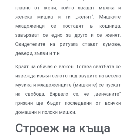
главно от жени, който хващат мъжка и
женска мишка и ги „женят“. Мишките
младоженци се поставят в кошница,
завързват се едно за друго и се женят.
Свидетелите на ритуала стават кумове,
девери, зълви и т.н.
Краят на обичая е важен. Тогава сватбата се
извежда извън селото под звуците на весела
музика и младоженците (мишките) се пускат
на свобода. Вярвало се, че „венчаните“
гризачи ще бъдат последвани от всички
домашни и полски мишки.
Строеж на къща