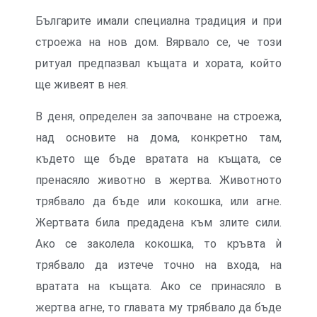
Българите имали специална традиция и при
строежа на нов дом. Вярвало се, че този
ритуал предпазвал къщата и хората, който
ще живеят в нея.
В деня, определен за започване на строежа,
над основите на дома, конкретно там,
където ще бъде вратата на къщата, се
пренасяло животно в жертва. Животното
трябвало да бъде или кокошка, или агне.
Жертвата била предадена към злите сили.
Ако се заколела кокошка, то кръвта ѝ
трябвало да изтече точно на входа, на
вратата на къщата. Ако се принасяло в
жертва агне, то главата му трябвало да бъде