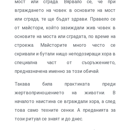
мост или сграда. Вярвало се, че при
вграждането на човек в основите на мост
или сграда, те ще бъдат здрави. Правело се
от майстори, който зазиждали жив човек в
основите на моста или сградата, по време на
строежа. Майсторите много често се
скривали и бутали нищо неподозиращи хора в
специална част от съоръжението,
предназначена именно за този обичай.
Такава била практиката преди
жертвоприношението на животни. В
началото наистина се вграждали хора, а след
това само техните сенки. А преданията за
този ритуал се знаят и до днес.