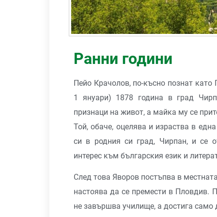
Ранни години
Пейо Крачолов, по-късно познат като П
1 януари) 1878 година в град Чирп
признаци на живот, а майка му се прит
Той, обаче, оцелява и израства в ед
си в родния си град, Чирпан, и се 
интерес към българския език и литерат
След това Яворов постъпва в местната
настоява да се премести в Пловдив. 
не завършва училище, а достига само 