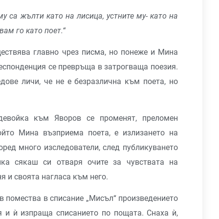
у са жълти като на лисица, устните му- като на
вам го като поет.“
ствява главно чрез писма, но понеже и Мина
еспонденция се превръща в затрогваща поезия.
едове личи, че не е безразлична към поета, но
девойка към Яворов се променят, преломен
ойто Мина възприема поета, е излизането на
поред много изследователи, след публикуването
йка сякаш си отваря очите за чувствата на
я и своята нагласа към него.
ов помества в списание „Мисъл“ произведението
ея и ѝ изпраща списанието по пощата. Снаха ѝ,