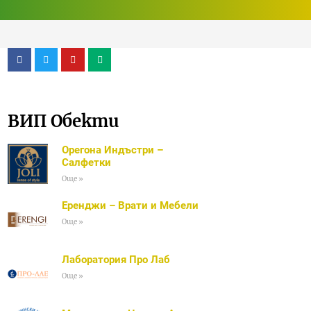
ВИП Обекти
Орегона Индъстри –
Салфетки
Още »
Еренджи – Врати и Мебели
Още »
Лаборатория Про Лаб
Още »