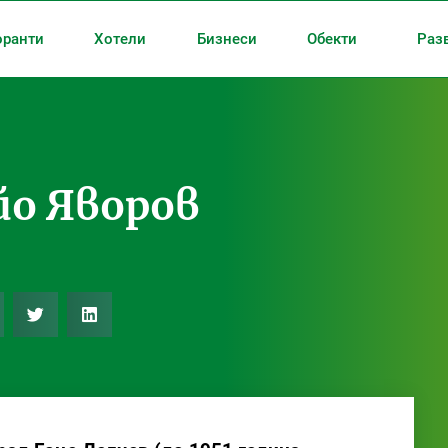
оранти
Хотели
Бизнеси
Обекти
Раз
йо Яворов