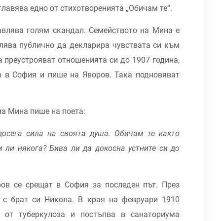
главява едно от стихотворенията „Обичам те“.
авлява голям скандал. Семейството на Мина е
олява публично да декларира чувствата си към
 преустрояват отношенията си до 1907 година,
га в София и пише на Яворов. Така подновяват
на Мина пише на поета:
досега сила на своята душа. Обичам те както
 ли някога? Бива ли да докосна устните си до
ов се срещат в София за последен път. През
с брат си Никола. В края на февруари 1910
 от туберкулоза и постъпва в санаториума