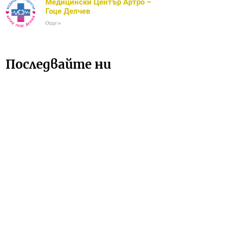
Медицински Център Артро –
Гоце Делчев
Още »
Последвайте ни