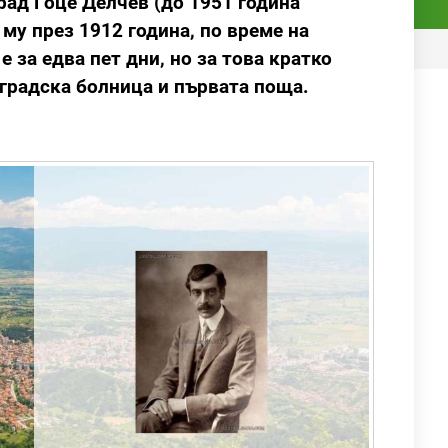
рад Гоце Делчев (до 1951 година
му през 1912 година, по време на
е за едва пет дни, но за това кратко
 градска болница и първата поща.