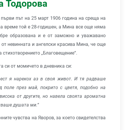
а Тодорова
първи път на 25 март 1906 година на среща на
ва време той е 28-годишен, а Мина все още няма
обре образована и е от заможно и уважавано
 от невинната и ангелски красива Мина, че още
а стихотворението „Благовещение“.
а си от момичето в дневника си:
вест я нарекох аз в своя живот. И тя радваше
д поле през май, покрито с цветя, подобно на
о-висока от другите, но навела своята ароматна
яваше душата ми.“
ните чувства на Яворов, за което свидетелства