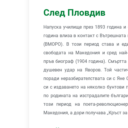
След Пловдив
Напуска училище през 1893 година и 
година влиза в контакт с Вътрешнат
(ВМОРО). В този период става и ед
свободата на Македония и сред най-
пръв биограф (1904 година). Смъртта
душевен удар на Яворов. Той части
поради неразбирателствата си с Яне 
си с издаването на няколко бунтови 
по родината на изстрадалите българ
този период на поета-революционе
Македония, а дори получава „Кръст за