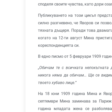
споделя своите чувства, като дори оза
Публикуването на този цикъл предст
силно разгневено, че Яворов си позв
тяхната дъщеря. Поради това двамата
когато на 12-ти август Мина присти
кореспонденцията си.
В едно писмо от 5 февруари 1909 годи
„Обичам те с всичката непокътната 
никога няма да обичам… Ще се видим
твоето хубаво лице.“
На 18 юни 1909 година Мина и Явор
септември Мина заминава за Париж 
година младата жена се разболява