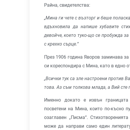
Райна, свидетелства:
„Мина ги чете с възторг и беше поласк
вдъхновила да напише хубавите стих
девойче, което туко-що се пробужда з
с крехко сърце.“
През 1906 година Яворов заминава за
си кореспондира с Мина, като в едно о
„Всички тук са зле настроени против В
това. Аз съм толкова млада, а Вий сте 
Именно докато е извън границата 
посветени на Мина, които по-късно п
озаглавен „Писма“. Стихотворенията
може да направи само един литерату