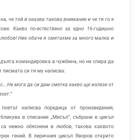
ана, че той
ѝ
оказва такова внимание и че тя го е
ове. Какво по-естествено за едно 16-годишно
а любов! Ние обаче я смятахме за много малка и
 дълга командировка в чужбина, но не спира да
т писмата си тя му написва:
ас… Не мога да си дам сметка какво ще излезе от
поет.“
поетът написва поредица от произведения,
убликува в списание „Мисъл“, събрани в цикъл
 са нежно обяснени в любов, такова каквото
рен гений. В лиричния цикъл Яворов открито