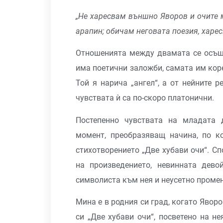
„Не харесвам външно Яворов и очите м
арапин; обичам неговата поезия, харес
Отношенията между двамата се осъще
има поетични заложби, самата им кор
Той я нарича „ангел“, а от нейните р
чувствата ѝ са по-скоро платонични.
Постепенно чувствата на младата 
момент, преобразяващ начина, по к
стихотворението „Две хубави очи“. С
на произведението, невинната дево
символиста към нея и неусетно промен
Мина е в родния си град, когато Явор
си „Две хубави очи“, посветено на н