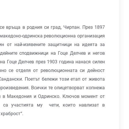
се връща в родния си град, Чирпан. През 1897
а македоно-одринска революционна организация
ин от най-изявените защитници на идеята за
дейните сподвижници на Гоце Делчев и негов
 на Гоце Делчев през 1903 година нанася силен
чно се отделя от революционната си дейност
Сандански. Поетът бележи този етап от живота
произведения. Всички те олицетворват копнежа
и в Македония и Одринско. Ключов момент от
р са участията му чети, които навлизат в
 храброст“.