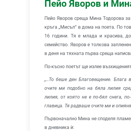
Пейо Яворов и Мин
Пейо Яворов среща Мина Тодорова за 
кръга „Мисъл“ в дома на поета. По то
16 години. Тя е млада и красива, д
семейство. Яворов е толкова запленен
в деня на тяхната първа среща написв
По-късно поетът ще излее възхищеният
„…То беше ден Благовещение. Блага 
очите ми подобно на бяла лилия сре
лилия, от която не е по-бял снега, п
главица. Тя радваше очите ми и опиян
Първоначално Мина не споделя пламен
в дневника ѝ: