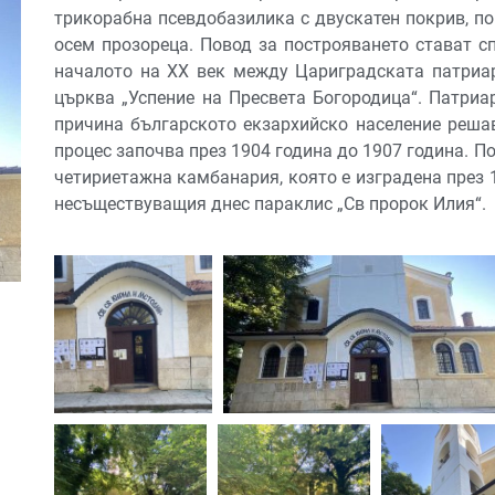
трикорабна псевдобазилика с двускатен покрив, по
осем прозореца. Повод за построяването стават сп
началото на XX век между Цариградската патриа
църква „Успение на Пресвета Богородица“. Патриа
причина българското екзархийско население решав
процес започва през 1904 година до 1907 година. П
четириетажна камбанария, която е изградена през 1
несъществуващия днес параклис „Св пророк Илия“.