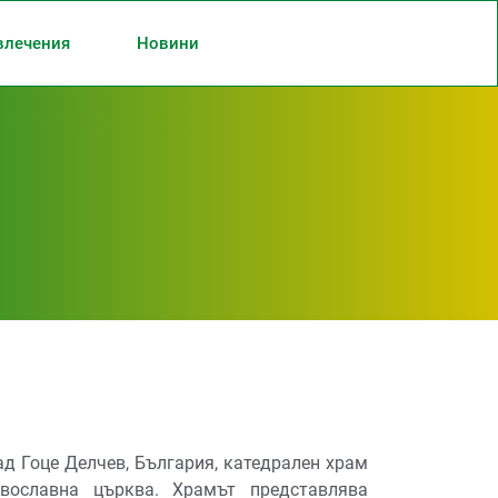
влечения
Новини
ад Гоце Делчев, България, катедрален храм
вославна църква. Храмът представлява