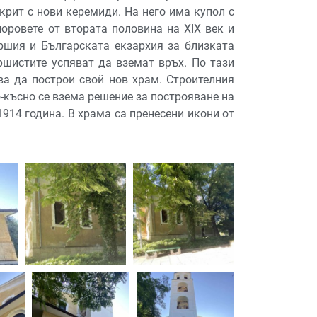
крит с нови керемиди. На него има купол с
оровете от втората половина на XIX век и
ршия и Българската екзархия за близката
ршистите успяват да вземат връх. По тази
а да построи свой нов храм. Строителния
о-късно се взема решение за построяване на
914 година. В храма са пренесени икони от