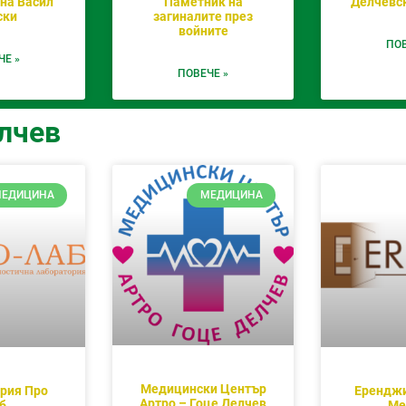
на Васил
Паметник на
Делчевс
ски
загиналите през
войните
ПОВ
ЧЕ »
ПОВЕЧЕ »
лчев
ЕДИЦИНА
МЕДИЦИНА
Медицински Център
рия Про
Еренджи
Артро – Гоце Делчев
б
Ме