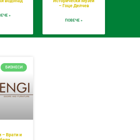
ки водопад
Исторически Музей
– Гоце Делчев
ЕЧЕ »
ПОВЕЧЕ »
БИЗНЕСИ
 – Врати и
бели