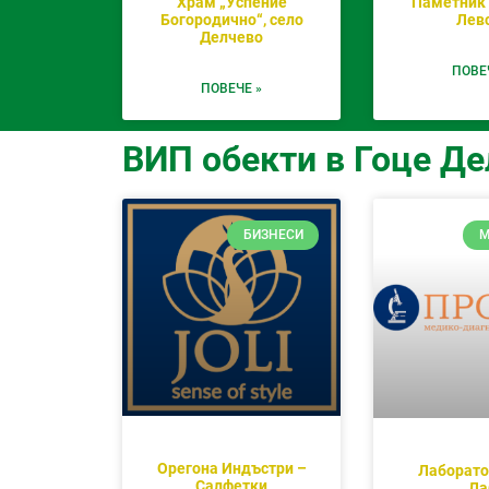
Храм „Успение
Паметник 
Богородично“, село
Лев
Делчево
ПОВЕ
ПОВЕЧЕ »
ВИП обекти в Гоце Де
БИЗНЕСИ
М
Орегона Индъстри –
Лаборато
Салфетки
Ла