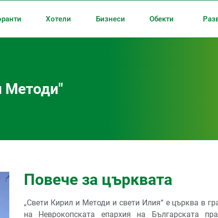
оранти
Хотели
Бизнеси
Обекти
Раз
и Методи"
Повече за църквата
„Свети Кирил и Методи и свети Илия“ е църква в гр
на Неврокопската епархия на Българската пра