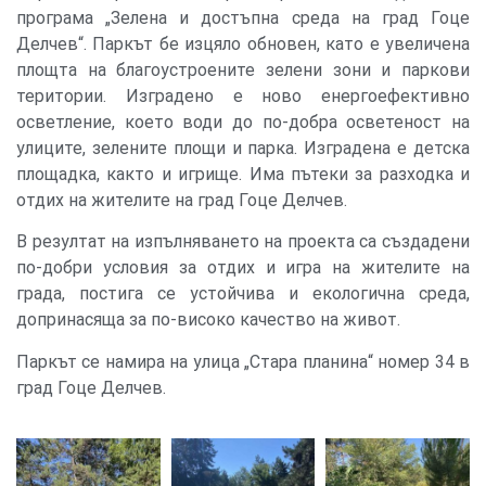
програма „Зелена и достъпна среда на град Гоце
Делчев“. Паркът бе изцяло обновен, като е увеличена
площта на благоустроените зелени зони и паркови
територии. Изградено е ново енергоефективно
осветление, което води до по-добра осветеност на
улиците, зелените площи и парка. Изградена е детска
площадка, както и игрище. Има пътеки за разходка и
отдих на жителите на град Гоце Делчев.
В резултат на изпълняването на проекта са създадени
по-добри условия за отдих и игра на жителите на
града, постига се устойчива и екологична среда,
допринасяща за по-високо качество на живот.
Паркът се намира на улица „Стара планина“ номер 34 в
град Гоце Делчев.